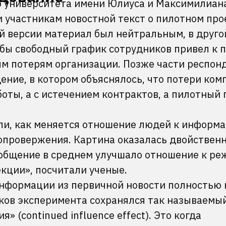
 университета имени Юлиуса и Максимилиан
 участникам новостной текст о пилотном про
й версии материал был нейтральным, в друго
бы свободный график сотрудников привел к 
м потерям организации. Позже части респон
ние, в котором объяснялось, что потери ком
оты, а с истечением контрактов, а пилотный 
и, как меняется отношение людей к информа
опровержения. Картина оказалась двойственн
общение в среднем улучшало отношение к ре
екции», посчитали ученые.
информации из первичной новости полностью 
иков эксперимента сохранялся так называемы
 (continued influence effect). Это когда