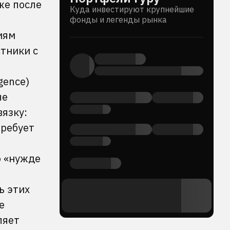
же после
Куда инвестируют крупнейшие
фонды и легенды рынка
иям
тники с
gence)
ые
вязку:
требует
о «нужде
ь этих
е
ляет