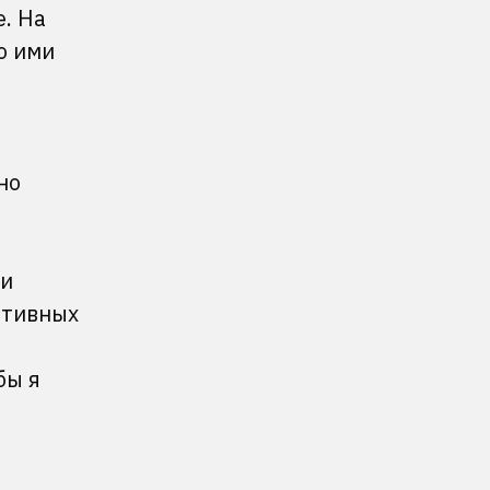
. На
о ими
но
 и
ативных
бы я