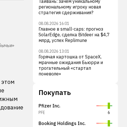
Тайвань: зачем уникальному
региональному игроку новая
стратегия сдерживания?
08.08.2026 16:01
Главное в small-caps: прогноз
SolarEdge, сделка Bitdeer на $4,7
млрд, успех Replimune
бычьи»
08.08.2026 13:01
Горячая картошка от SpaceX,
мрачные ожидания Бьюрри и
трогательный «стартап
поневоле»
 этом
ле
Покупать
вижным
Pfizer Inc.
едование
PFE
6
Booking Holdings Inc.