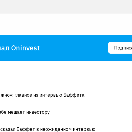
ал Oninvest
Подпис
ожно»: главное из интервью Баффета
себе мешает инвестору
то сказал Баффет в неожиданном интервью