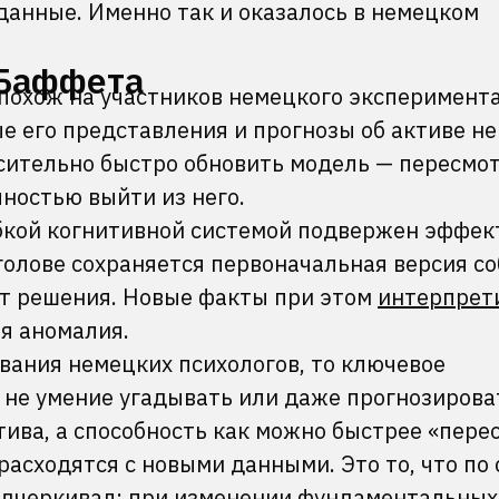
данные. Именно так и оказалось в немецком
 Баффета
похож на участников немецкого эксперимента
е его представления и прогнозы об активе не
осительно быстро обновить модель — пересмот
лностью выйти из него.
ибкой когнитивной системой подвержен эффек
голове сохраняется первоначальная версия с
ет решения. Новые факты при этом
интерпрет
я аномалия.
вания немецких психологов, то ключевое
 не умение угадывать или даже прогнозирова
ива, а способность как можно быстрее «перео
расходятся с новыми данными. Это то, что по 
одчеркивал: при изменении фундаментальных