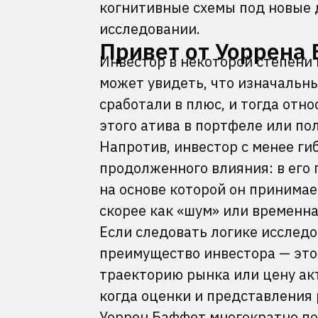
когнитивные схемы под новые 
исследовании.
Привет от Уоррена
Инвестор в некоторой степени 
может увидеть, что изначальны
сработали в плюс, и тогда отн
этого атива в портфеле или по
Напротив, инвестор с менее г
продолженного влияния: в его 
на основе которой он принима
скорее как «шум» или временна
Если следовать логике исследо
преимущество инвестора — это
траекторию рынка или цену акт
когда оценки и представления 
Уоррен Баффет многократно п