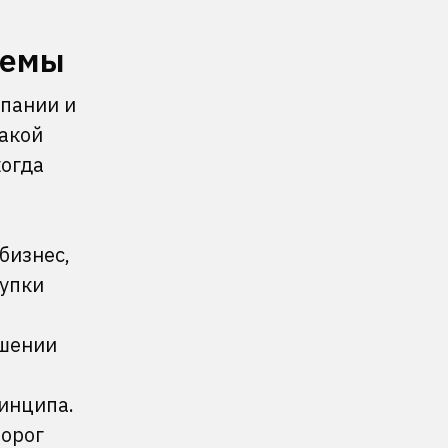
хемы
пании и
Такой
когда
бизнес,
купки
ушении
инципа.
порог