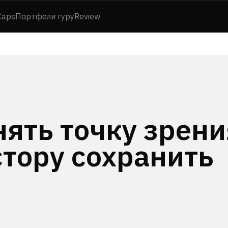
Caps
Портфели гуру
Review
нять точку зрени
стору сохранить