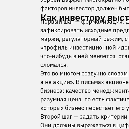
факторов инвестор должен быть
Как инвестору выс
Первый шаг — формализация. Д
зафиксировать исходные предп
маржи, регуляторный режим, с
«профиль инвестиционной идеи
что-нибудь в ней меняется, ст
сломался.
Это во многом созвучно
словам
а не акции». В письмах акцион
бизнеса: качество менеджмента
разумная цена, то есть фактич
которых бизнес перестает его 
Второй шаг — задать критерии
Они должны выражаться в цифр