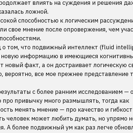
родолжает влиять на суждения и решения да
оказалась ложной.
высокой способностью к логическим рассужден
ли свое мнение после опровержения, чем учас
пособностями.
о том, что подвижный интеллект (fluid intelli
ь новую информацию в имеющиеся когнитивн
т новый факт, а он достраивает логическую с
то, вероятно, все мое прежнее представление 
результаты с более ранним исследованием — 
Это про привычку много размышлять, тогда как
сть менять мнение — про качество и гибкост
ть человек может любить думать, но упрямо н
. А более подвижный ум как раз легче обнов