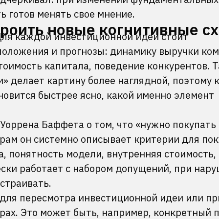
 готов менять свое мнение.
троить новые когнитивные с
ля каждой инвестиционной идеи стоит
оложения и прогнозы: динамику выручки ком
тоимость капитала, поведение конкурентов. 
» делает картину более наглядной, поэтому 
ановится быстрее ясно, какой именно элемент
Уоррена Баффета о том, что «нужно покупать 
ерам он системно описывает критерии для по
, понятность модели, внутренняя стоимость,
ески работает с набором допущений, при нар
устраивать.
 для пересмотра инвестиционной идеи или пр
ах. Это может быть, например, конкретный 