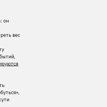
: он
реть вес
ту
обытий,
ируются
ть
буться»,
сути