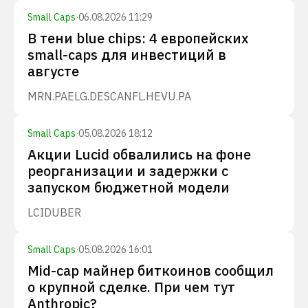
Small Caps
·
06.08.2026 11:29
В тени blue chips: 4 европейских
small-caps для инвестиций в
августе
MRN.PA
ELG.DE
SCANFL.HE
VU.PA
Small Caps
·
05.08.2026 18:12
Акции Lucid обвалились на фоне
реорганизации и задержки с
запуском бюджетной модели
LCID
UBER
Small Caps
·
05.08.2026 16:01
Mid-cap майнер биткоинов сообщил
о крупной сделке. При чем тут
Anthropic?