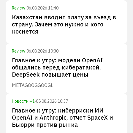
Review
·
06.08.2026 11:40
Казахстан вводит плату за въезд в
страну. Зачем это нужно и кого
коснется
Review
·
06.08.2026 10:30
Главное к утру: модели OpenAI
общались перед кибератакой,
DeepSeek повышает цены
META
GOOG
GOOGL
Новости
·
+
1
·
05.08.2026 10:37
Главное к утру: киберриски ИИ
OpenAI и Anthropic, отчет SpaceX и
Бьюрри против рынка