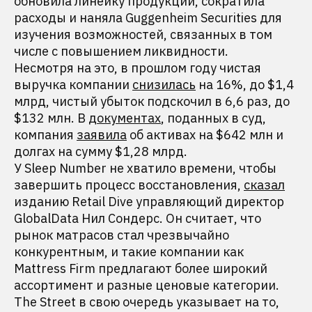
обновила линейку продукции, сократила
расходы и наняла Guggenheim Securities для
изучения возможностей, связанных в том
числе с повышением ликвидности.
Несмотря на это, в прошлом году чистая
выручка компании
снизилась
на 16%, до $1,4
млрд, чистый убыток подскочил в 6,6 раз, до
$132 млн. В
документах
, поданных в суд,
компания
заявила
об активах на $642 млн и
долгах на сумму $1,28 млрд.
У Sleep Number не хватило времени, чтобы
завершить процесс восстановления,
сказал
изданию Retail Dive управляющий директор
GlobalData Нил Сондерс. Он считает, что
рынок матрасов стал чрезвычайно
конкурентным, и такие компании как
Mattress Firm предлагают более широкий
ассортимент и разные ценовые категории.
The Street в свою очередь указывает на то,