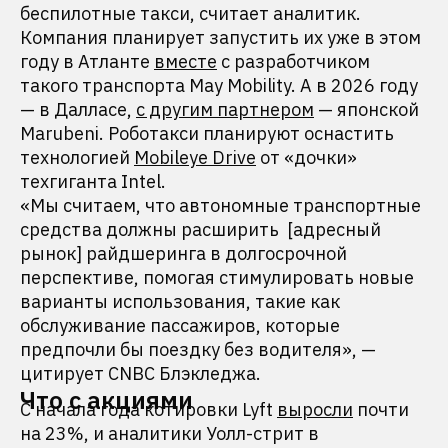
беспилотные такси, считает аналитик.
Компания планирует запустить их уже в этом
году в Атланте
вместе
с разработчиком
такого транспорта May Mobility. А в 2026 году
— в Далласе,
с другим партнером
— японской
Marubeni. Роботакси планируют оснастить
технологией
Mobileye Drive
от «дочки»
техгиганта Intel.
«Мы считаем, что автономные транспортные
средства должны расширить [адресный
рынок] райдшеринга в долгосрочной
перспективе, помогая стимулировать новые
варианты использования, такие как
обслуживание пассажиров, которые
предпочли бы поездку без водителя», —
цитирует CNBC Блэкледжа.
Что с акциями
С начала года котировки Lyft
выросли
почти
на 23%, и аналитики Уолл-стрит в