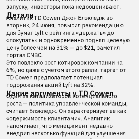
запуску, инвесторы пока недооценивают.
Детали
Аналитик TD Cowen Джон Блэкледж во
вторник, 24 июня, повысил рекомендацию
для бумаг Lyft с рейтинга «держать» до
«покупать» и одновременно поднял целевую
цену более чем на 31% — до $21,
заметил
портал CNBC.
Это
повлекло
рост котировок компании на
6%, но даже с учетом этого ралли, таргет от
TD Cowen предполагает потенциал
подорожания акций Lyft на 32%.
Какие аргументы у TD Cowen
Один из катализаторов потенциального
роста — политика управленческой команды,
считает Блэкледж. Он характеризует ее как
«одержимость клиентами». Аналитик
напоминает, что менеджмент недавно
внедрил несколько функций для улучшения