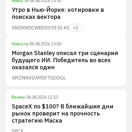
Новости
·
06.08.2026 15:50
Утро в Нью-Йорке: котировки в
поисках вектора
SNDK
WDC
WBD
005930.KS
+
1
Новости
·
06.08.2026 15:00
Morgan Stanley описал три сценария
будущего ИИ. Победитель во всех
оказался один
AMZN
NVDA
MSFT
GOOGL
Review
·
04.08.2026 11:53
SpaceX по $100? В ближайшие дни
рынок проверит на прочность
стратегию Маска
SPCX