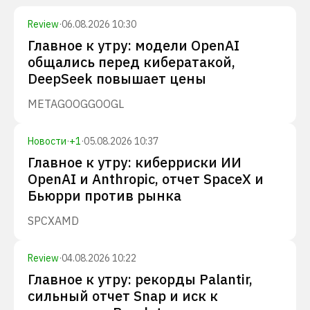
Review
·
06.08.2026 10:30
Главное к утру: модели OpenAI
общались перед кибератакой,
DeepSeek повышает цены
META
GOOG
GOOGL
Новости
·
+
1
·
05.08.2026 10:37
Главное к утру: киберриски ИИ
OpenAI и Anthropic, отчет SpaceX и
Бьюрри против рынка
SPCX
AMD
Review
·
04.08.2026 10:22
Главное к утру: рекорды Palantir,
сильный отчет Snap и иск к