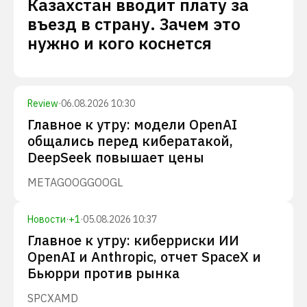
Казахстан вводит плату за
въезд в страну. Зачем это
нужно и кого коснется
Review
·
06.08.2026 10:30
Главное к утру: модели OpenAI
общались перед кибератакой,
DeepSeek повышает цены
META
GOOG
GOOGL
Новости
·
+
1
·
05.08.2026 10:37
Главное к утру: киберриски ИИ
OpenAI и Anthropic, отчет SpaceX и
Бьюрри против рынка
SPCX
AMD