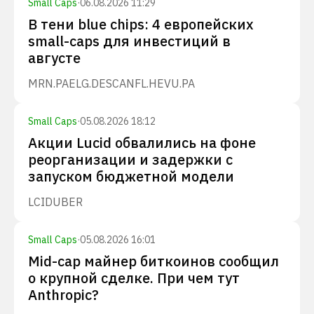
Small Caps
·
06.08.2026 11:29
В тени blue chips: 4 европейских
small-caps для инвестиций в
августе
MRN.PA
ELG.DE
SCANFL.HE
VU.PA
Small Caps
·
05.08.2026 18:12
Акции Lucid обвалились на фоне
реорганизации и задержки с
запуском бюджетной модели
LCID
UBER
Small Caps
·
05.08.2026 16:01
Mid-cap майнер биткоинов сообщил
о крупной сделке. При чем тут
Anthropic?