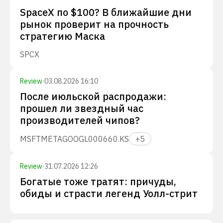
SpaceX по $100? В ближайшие дни
рынок проверит на прочность
стратегию Маска
SPCX
Review
·
03.08.2026 16:10
После июльской распродажи:
прошел ли звездный час
производителей чипов?
MSFT
META
GOOGL
000660.KS
+
5
Review
·
31.07.2026 12:26
Богатые тоже тратят: причуды,
обиды и страсти легенд Уолл-стрит