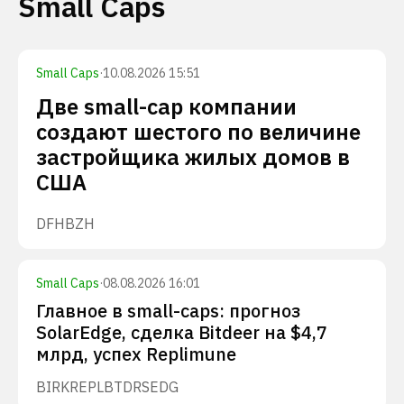
Small Caps
Small Caps
·
10.08.2026 15:51
Две small-cap компании
создают шестого по величине
застройщика жилых домов в
США
DFH
BZH
Small Caps
·
08.08.2026 16:01
Главное в small-caps: прогноз
SolarEdge, сделка Bitdeer на $4,7
млрд, успех Replimune
BIRK
REPL
BTDR
SEDG