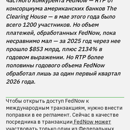
частного конкурента FedNow — RTP от 
консорциума американских банков The 
Clearing House — в мае этого года было 
всего 1200 участников. Но объем 
платежей, обработанных FedNow, пока 
несравнимо мал — за 2025 год через нее 
прошло $853 млрд, плюс 2134% в 
годовом выражении. Но RTP более 
половины годового объема FedNow 
обработал лишь за один первый квартал 
2026 года.
Чтобы открыть доступ FedNow к
международным транзакциям, нужно внести
поправки в ее регламент. Сейчас в качестве
посредника в транзакции
FedNow может
участвовать
только один из Федеральных