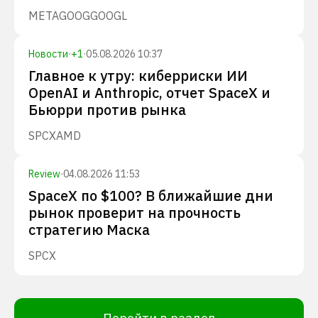
META
GOOG
GOOGL
Новости
·
+
1
·
05.08.2026 10:37
Главное к утру: киберриски ИИ
OpenAI и Anthropic, отчет SpaceX и
Бьюрри против рынка
SPCX
AMD
Review
·
04.08.2026 11:53
SpaceX по $100? В ближайшие дни
рынок проверит на прочность
стратегию Маска
SPCX