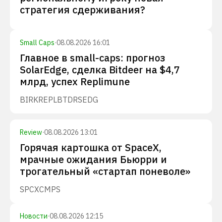
стратегия сдерживания?
Small Caps
·
08.08.2026 16:01
Главное в small-caps: прогноз
SolarEdge, сделка Bitdeer на $4,7
млрд, успех Replimune
BIRK
REPL
BTDR
SEDG
Review
·
08.08.2026 13:01
Горячая картошка от SpaceX,
мрачные ожидания Бьюрри и
трогательный «стартап поневоле»
SPCX
CMPS
Новости
·
08.08.2026 12:15