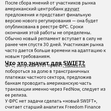
После сбора мнений от участников рынка
американский центробанк
изучит
предложения и представит финальную
версию нового регулирования — она будет
опубликована в реестре ФРС. Сроки
окончания этой работы не определены.
Обычно новый регламент вступает в силу не
ранее чем спустя 30 дней. Участникам рынка
часто дается больше времени на адаптацию к
новым требованиям.
Что это значит для SWIFT?
ФРС, запуская этот проект,
надеется
побороться за долю в трансграничных
платежах частного сектора, предложив
банкам проводить американскую часть
транзакции именно через FedNow, следует из
ее релиза.
У ФРС нет задачи сделать «новый SWIFT»,
считает старший аналитик Freedom Finance