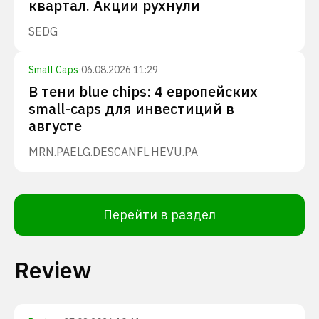
квартал. Акции рухнули
SEDG
Small Caps
·
06.08.2026 11:29
В тени blue chips: 4 европейских
small-caps для инвестиций в
августе
MRN.PA
ELG.DE
SCANFL.HE
VU.PA
Перейти в раздел
Review