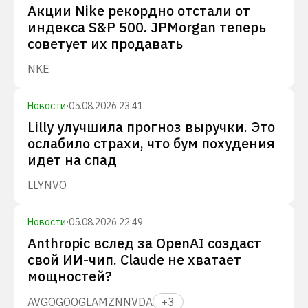
Акции Nike рекордно отстали от
индекса S&P 500. JPMorgan теперь
советует их продавать
NKE
Новости
·
05.08.2026 23:41
Lilly улучшила прогноз выручки. Это
ослабило страхи, что бум похудения
идет на спад
LLY
NVO
Новости
·
05.08.2026 22:49
Anthropic вслед за OpenAI создаст
свой ИИ-чип. Claude не хватает
мощностей?
AVGO
GOOGL
AMZN
NVDA
+
3