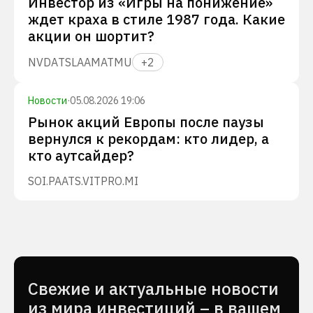
Инвестор из «Игры на понижение»
ждет краха в стиле 1987 года. Какие
акции он шортит?
NVDA
TSLA
AMAT
MU
+
2
Новости
·
05.08.2026 19:06
Рынок акций Европы после паузы
вернулся к рекордам: кто лидер, а
кто аутсайдер?
SOI.PA
ATS.VI
TPRO.MI
Cвежие и актуальные новости
из мира инвестиций – в вашем