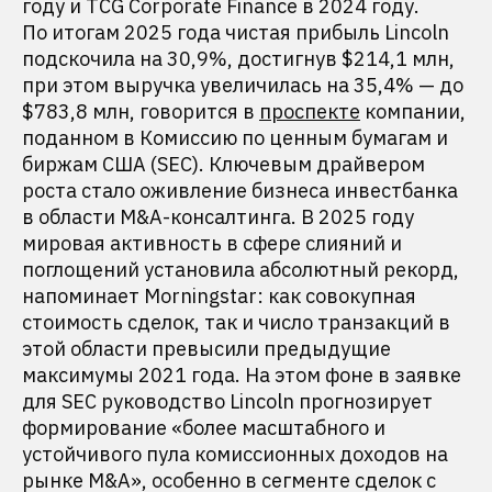
году и TCG Corporate Finance в 2024 году.
По итогам 2025 года чистая прибыль Lincoln
подскочила на 30,9%, достигнув $214,1 млн,
при этом выручка увеличилась на 35,4% — до
$783,8 млн, говорится в
проспекте
компании,
поданном в Комиссию по ценным бумагам и
биржам США (SEC). Ключевым драйвером
роста стало оживление бизнеса инвестбанка
в области M&A-консалтинга. В 2025 году
мировая активность в сфере слияний и
поглощений установила абсолютный рекорд,
напоминает Morningstar: как совокупная
стоимость сделок, так и число транзакций в
этой области превысили предыдущие
максимумы 2021 года. На этом фоне в заявке
для SEC руководство Lincoln прогнозирует
формирование «более масштабного и
устойчивого пула комиссионных доходов на
рынке M&A», особенно в сегменте сделок с