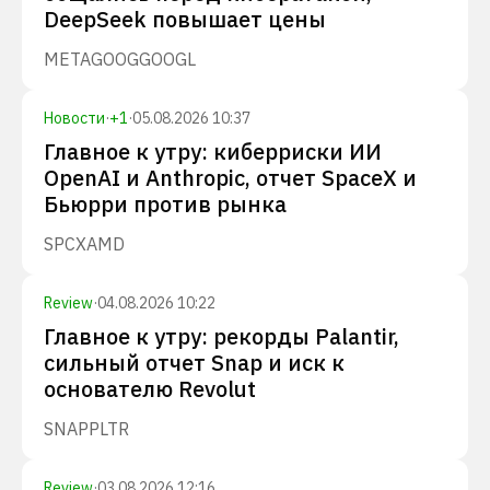
DeepSeek повышает цены
META
GOOG
GOOGL
Новости
·
+
1
·
05.08.2026 10:37
Главное к утру: киберриски ИИ
OpenAI и Anthropic, отчет SpaceX и
Бьюрри против рынка
SPCX
AMD
Review
·
04.08.2026 10:22
Главное к утру: рекорды Palantir,
сильный отчет Snap и иск к
основателю Revolut
SNAP
PLTR
Review
·
03.08.2026 12:16