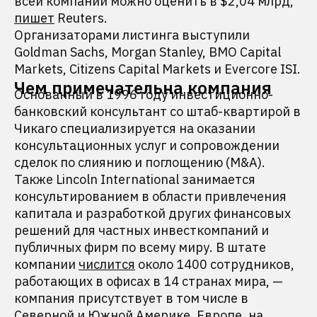
всей компании можно оценить в $2,04 млрд,
пишет
Reuters.
Организаторами листинга выступили
Goldman Sachs, Morgan Stanley, BMO Capital
Markets, Citizens Capital Markets и Evercore ISI.
Чем примечательна компания
Основанный в 1996 году инвестиционно-
банковский консультант со штаб-квартирой в
Чикаго специализируется на оказании
консультационных услуг и сопровождении
сделок по слиянию и поглощению (M&A).
Также Lincoln International занимается
консультированием в области привлечения
капитала и разработкой других финансовых
решений для частных инвесткомпаний и
публичных фирм по всему миру. В штате
компании
числится
около 1400 сотрудников,
работающих в офисах в 14 странах мира, —
компания присутствует в том числе в
Северной и Южной Америке, Европе, на