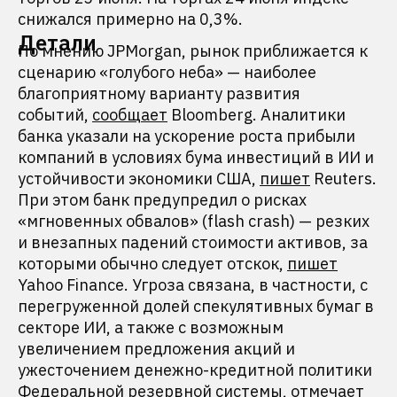
снижался примерно на 0,3%.
Детали
По мнению JPMorgan, рынок приближается к
сценарию «голубого неба» — наиболее
благоприятному варианту развития
событий,
сообщает
Bloomberg. Аналитики
банка указали на ускорение роста прибыли
компаний в условиях бума инвестиций в ИИ и
устойчивости экономики США,
пишет
Reuters.
При этом банк предупредил о рисках
«мгновенных обвалов» (flash crash) — резких
и внезапных падений стоимости активов, за
которыми обычно следует отскок,
пишет
Yahoo Finance. Угроза связана, в частности, с
перегруженной долей спекулятивных бумаг в
секторе ИИ, а также с возможным
увеличением предложения акций и
ужесточением денежно-кредитной политики
Федеральной резервной системы, отмечает