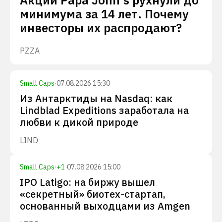
Акции Papa John's рухнули до
минимума за 14 лет. Почему
инвесторы их распродают?
PZZA
Small Caps
·
07.08.2026 15:30
Из Антарктиды на Nasdaq: как
Lindblad Expeditions заработала на
любви к дикой природе
LIND
Small Caps
·
+
1
·
07.08.2026 15:00
IPO Latigo: на биржу вышел
«секретный» биотех-стартап,
основанный выходцами из Amgen