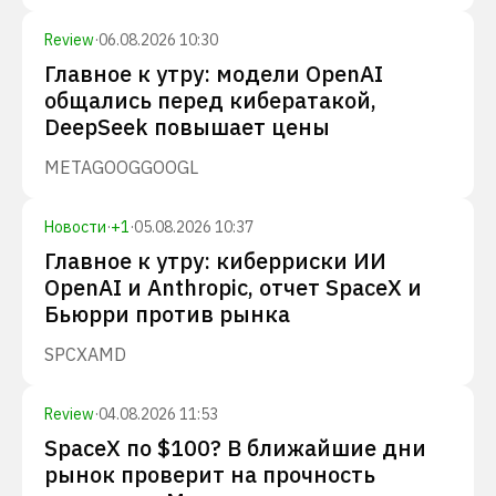
Review
·
06.08.2026 10:30
Главное к утру: модели OpenAI
общались перед кибератакой,
DeepSeek повышает цены
META
GOOG
GOOGL
Новости
·
+
1
·
05.08.2026 10:37
Главное к утру: киберриски ИИ
OpenAI и Anthropic, отчет SpaceX и
Бьюрри против рынка
SPCX
AMD
Review
·
04.08.2026 11:53
SpaceX по $100? В ближайшие дни
рынок проверит на прочность