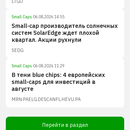
LTGO
Small Caps
·
06.08.2026 14:55
Small-cap производитель солнечных
систем SolarEdge ждет плохой
квартал. Акции рухнули
SEDG
Small Caps
·
06.08.2026 11:29
В тени blue chips: 4 европейских
small-caps для инвестиций в
августе
MRN.PA
ELG.DE
SCANFL.HE
VU.PA
Перейти в раздел