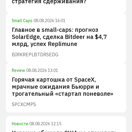
стратегия сдерживания?
Small Caps
·
08.08.2026 16:01
Главное в small-caps: прогноз
SolarEdge, сделка Bitdeer на $4,7
млрд, успех Replimune
BIRK
REPL
BTDR
SEDG
Review
·
08.08.2026 13:01
Горячая картошка от SpaceX,
мрачные ожидания Бьюрри и
трогательный «стартап поневоле»
SPCX
CMPS
Новости
·
08.08.2026 12:15