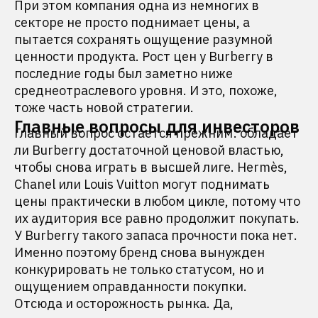
При этом компания одна из немногих в
секторе не просто поднимает цены, а
пытается сохранять ощущение разумной
ценности продукта. Рост цен у Burberry в
последние годы был заметно ниже
среднеотраслевого уровня. И это, похоже,
тоже часть новой стратегии.
Главные вопросы для инвесторов
Главный вопрос остается прежним: обладает
ли Burberry достаточной ценовой властью,
чтобы снова играть в высшей лиге. Hermès,
Chanel или Louis Vuitton могут поднимать
цены практически в любом цикле, потому что
их аудитория все равно продолжит покупать.
У Burberry такого запаса прочности пока нет.
Именно поэтому бренд снова вынужден
конкурировать не только статусом, но и
ощущением оправданности покупки.
Отсюда и осторожность рынка. Да,