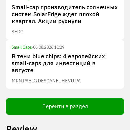
Small-cap производитель солнечных
систем SolarEdge ждет плохой
квартал. Акции рухнули
SEDG
Small Caps
·
06.08.2026 11:29
В тени blue chips: 4 европейских
small-caps для инвестиций в
августе
MRN.PA
ELG.DE
SCANFL.HE
VU.PA
Перейти в раздел
Review