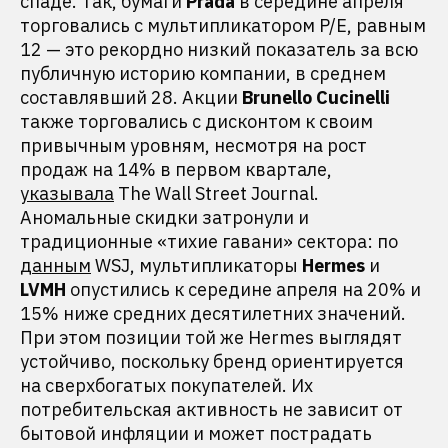
спаде. Так, бумаги
Prada
в середине апреля
торговались с мультипликатором P/E, равным
12 — это рекордно низкий показатель за всю
публичную историю компании, в среднем
составлявший 28. Акции
Brunello Cucinelli
также торговались с дисконтом к своим
привычным уровням, несмотря на рост
продаж на 14% в первом квартале,
указывала
The Wall Street Journal.
Аномальные скидки затронули и
традиционные «тихие гавани» сектора: по
данным
WSJ, мультипликаторы
Hermes
и
LVMH
опустились к середине апреля на 20% и
15% ниже средних десятилетних значений.
При этом позиции той же Hermes выглядят
устойчиво, поскольку бренд ориентируется
на сверхбогатых покупателей. Их
потребительская активность не зависит от
бытовой инфляции и может пострадать