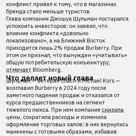
конфликт привел к тому, что в магазинах
бренда стало меньше туристов.
Глава компании Джошуа Шульман постарался
успокоить инвесторов: он заявил, что
влияние конфликта «довольно
локализовано», а на Ближний Восток
приходится лишь 2% продаж Burberry. При
этом он признал, что вынужден «учитывать»
общую потребительскую конъюнктуру,
отмечает
Bloomberg.
Что делает новый глава
Шульман — ветеран Coach и Michael Kors —
возглавил Burberry в 2024 году после
заметного падения продаж и отказался от
курса предшественников на сегмент
тяжелого люкса. При нем компания
снизила
цены, сократила расходы и изменила
оформление торговых залов: в них вернулись
манекены с готовыми образами, избавив