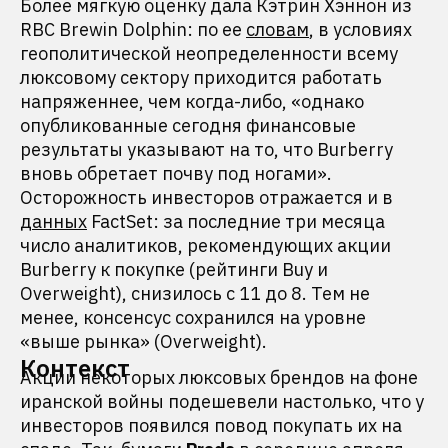
Более мягкую оценку дала Кэтрин Хэннон из
RBC Brewin Dolphin: по ее
словам
, в условиях
геополитической неопределенности всему
люксовому сектору приходится работать
напряженнее, чем когда-либо, «однако
опубликованные сегодня финансовые
результаты указывают на то, что Burberry
вновь обретает почву под ногами».
Осторожность инвесторов отражается и в
данных
FactSet: за последние три месяца
число аналитиков, рекомендующих акции
Burberry к покупке (рейтинги Buy и
Overweight), снизилось с 11 до 8. Тем не
менее, консенсус сохранился на уровне
«выше рынка» (Overweight).
Контекст
Акции некоторых люксовых брендов на фоне
иранской войны подешевели настолько, что у
инвесторов появился повод покупать их на