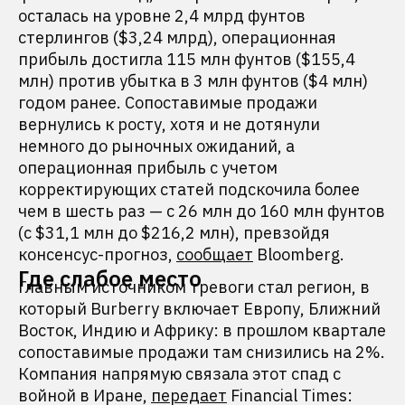
осталась на уровне 2,4 млрд фунтов
стерлингов ($3,24 млрд), операционная
прибыль достигла 115 млн фунтов ($155,4
млн) против убытка в 3 млн фунтов ($4 млн)
годом ранее. Сопоставимые продажи
вернулись к росту, хотя и не дотянули
немного до рыночных ожиданий, а
операционная прибыль с учетом
корректирующих статей подскочила более
чем в шесть раз — с 26 млн до 160 млн фунтов
(с $31,1 млн до $216,2 млн), превзойдя
консенсус-прогноз,
сообщает
Bloomberg.
Где слабое место
Главным источником тревоги стал регион, в
который Burberry включает Европу, Ближний
Восток, Индию и Африку: в прошлом квартале
сопоставимые продажи там снизились на 2%.
Компания напрямую связала этот спад с
войной в Иране,
передает
Financial Times: