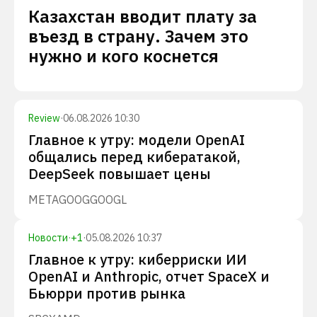
Казахстан вводит плату за
въезд в страну. Зачем это
нужно и кого коснется
Review
·
06.08.2026 10:30
Главное к утру: модели OpenAI
общались перед кибератакой,
DeepSeek повышает цены
META
GOOG
GOOGL
Новости
·
+
1
·
05.08.2026 10:37
Главное к утру: киберриски ИИ
OpenAI и Anthropic, отчет SpaceX и
Бьюрри против рынка