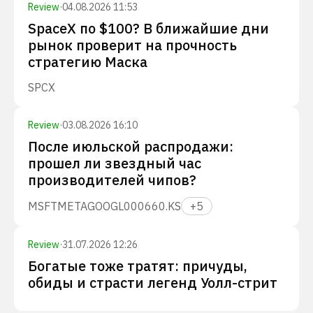
Review
·
04.08.2026 11:53
SpaceX по $100? В ближайшие дни
рынок проверит на прочность
стратегию Маска
SPCX
Review
·
03.08.2026 16:10
После июльской распродажи:
прошел ли звездный час
производителей чипов?
MSFT
META
GOOGL
000660.KS
+
5
Review
·
31.07.2026 12:26
Богатые тоже тратят: причуды,
обиды и страсти легенд Уолл-стрит