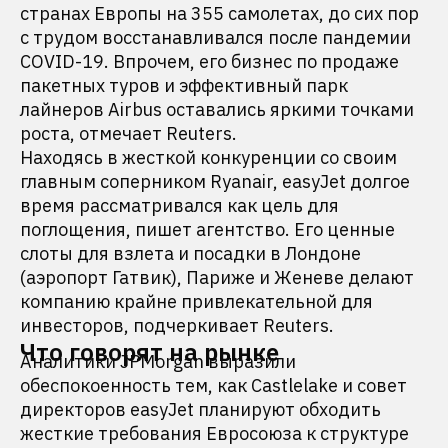
странах Европы на 355 самолетах, до сих пор
с трудом восстанавливался после пандемии
COVID-19. Впрочем, его бизнес по продаже
пакетных туров и эффективный парк
лайнеров Airbus оставались яркими точками
роста, отмечает Reuters.
Находясь в жесткой конкуренции со своим
главным соперником Ryanair, easyJet долгое
время рассматривался как цель для
поглощения, пишет агентство. Его ценные
слоты для взлета и посадки в Лондоне
(аэропорт Гатвик), Париже и Женеве делают
компанию крайне привлекательной для
инвесторов, подчеркивает Reuters.
Что говорят на рынке
Аналитики JPMorgan выразили
обеспокоенность тем, как Castlelake и совет
директоров easyJet планируют обходить
жесткие требования Евросоюза к структуре