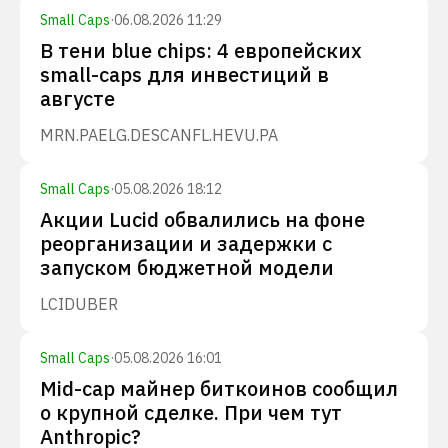
Small Caps
·
06.08.2026 11:29
В тени blue chips: 4 европейских
small-caps для инвестиций в
августе
MRN.PA
ELG.DE
SCANFL.HE
VU.PA
Small Caps
·
05.08.2026 18:12
Акции Lucid обвалились на фоне
реорганизации и задержки с
запуском бюджетной модели
LCID
UBER
Small Caps
·
05.08.2026 16:01
Mid-cap майнер биткоинов сообщил
о крупной сделке. При чем тут
Anthropic?