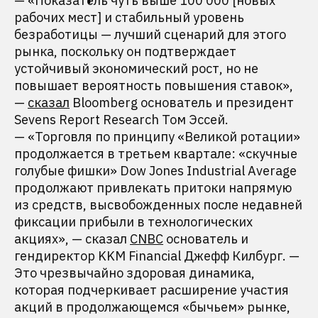
— «Показатель чуть выше 100 000 [новых
рабочих мест] и стабильный уровень
безработицы — лучший сценарий для этого
рынка, поскольку он подтверждает
устойчивый экономический рост, но не
повышает вероятность повышения ставок»,
—
сказал
Bloomberg основатель и президент
Sevens Report Research Том Эссей.
— «Торговля по принципу «Великой ротации»
продолжается в третьем квартале: «скучные
голубые фишки» Dow Jones Industrial Average
продолжают привлекать притоки напрямую
из средств, высвобожденных после недавней
фиксации прибыли в технологических
акциях», — сказал
CNBC
основатель и
гендиректор KKM Financial Джефф Килбург. —
Это чрезвычайно здоровая динамика,
которая подчеркивает расширение участия
акций в продолжающемся «бычьем» рынке,