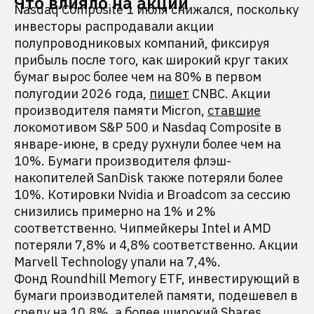
Что влияло на акции
Nasdaq Composite 1 июля снижался, поскольку
инвесторы распродавали акции
полупроводниковых компаний, фиксируя
прибыль после того, как широкий круг таких
бумаг вырос более чем на 80% в первом
полугодии 2026 года,
пишет
CNBC. Акции
производителя памяти Micron,
ставшие
локомотивом S&P 500 и Nasdaq Composite в
январе-июне, в среду рухнули более чем на
10%. Бумаги производителя флэш-
накопителей SanDisk также потеряли более
10%. Котировки Nvidia и Broadcom за сессию
снизились примерно на 1% и 2%
соответственно. Чипмейкеры Intel и AMD
потеряли 7,8% и 4,8% соответственно. Акции
Marvell Technology упали на 7,4%.
Фонд Roundhill Memory ETF, инвестирующий в
бумаги производителей памяти, подешевел в
среду на 10,8%, а более широкий Shares