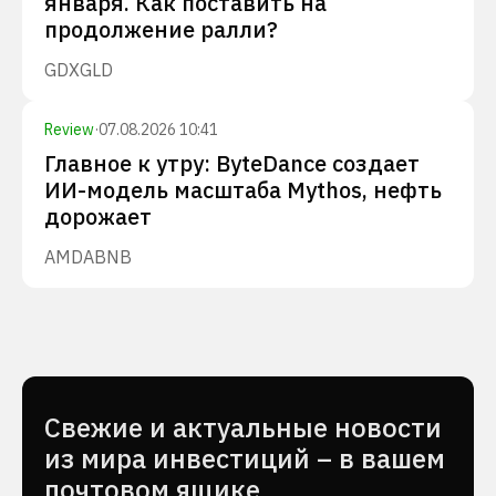
января. Как поставить на
продолжение ралли?
GDX
GLD
Review
·
07.08.2026 10:41
Главное к утру: ByteDance создает
ИИ-модель масштаба Mythos, нефть
дорожает
AMD
ABNB
Cвежие и актуальные новости
из мира инвестиций – в вашем
почтовом ящике