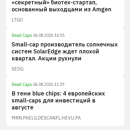
«секретный» биотех-стартап,
основанный выходцами из Amgen
LTGO
Small Caps
·
06.08.2026 14:55
Small-cap производитель солнечных
систем SolarEdge ждет плохой
квартал. Акции рухнули
SEDG
Small Caps
·
06.08.2026 11:29
В тени blue chips: 4 европейских
small-caps для инвестиций в
августе
MRN.PA
ELG.DE
SCANFL.HE
VU.PA