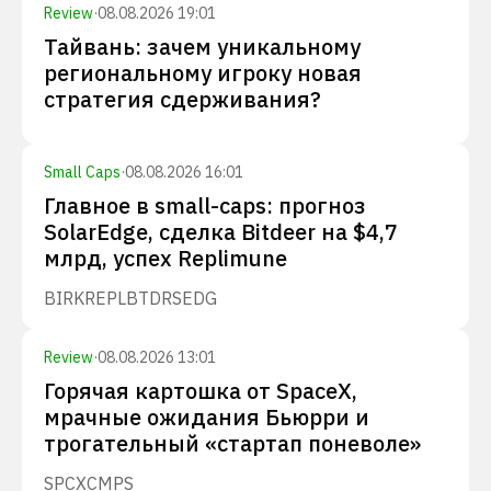
Review
·
08.08.2026 19:01
Тайвань: зачем уникальному
региональному игроку новая
стратегия сдерживания?
Small Caps
·
08.08.2026 16:01
Главное в small-caps: прогноз
SolarEdge, сделка Bitdeer на $4,7
млрд, успех Replimune
BIRK
REPL
BTDR
SEDG
Review
·
08.08.2026 13:01
Горячая картошка от SpaceX,
мрачные ожидания Бьюрри и
трогательный «стартап поневоле»
SPCX
CMPS