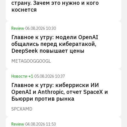
страну. Зачем это нужно и кого
коснется
Review
·
06.08.2026 10:30
Главное к утру: модели OpenAI
общались перед кибератакой,
DeepSeek повышает цены
META
GOOG
GOOGL
Новости
·
+
1
·
05.08.2026 10:37
Главное к утру: киберриски ИИ
OpenAI и Anthropic, отчет SpaceX и
Бьюрри против рынка
SPCX
AMD
Review
·
04.08.2026 11:53