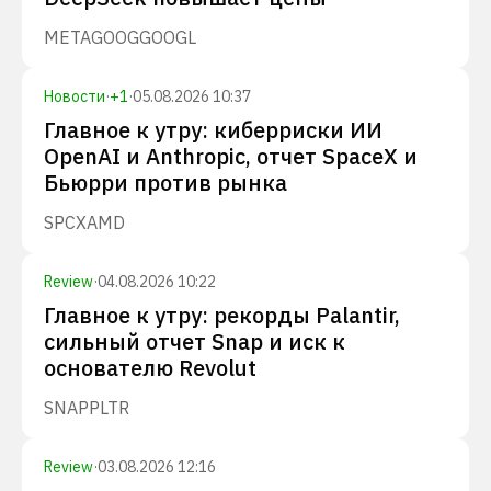
META
GOOG
GOOGL
Новости
·
+
1
·
05.08.2026 10:37
Главное к утру: киберриски ИИ
OpenAI и Anthropic, отчет SpaceX и
Бьюрри против рынка
SPCX
AMD
Review
·
04.08.2026 10:22
Главное к утру: рекорды Palantir,
сильный отчет Snap и иск к
основателю Revolut
SNAP
PLTR
Review
·
03.08.2026 12:16