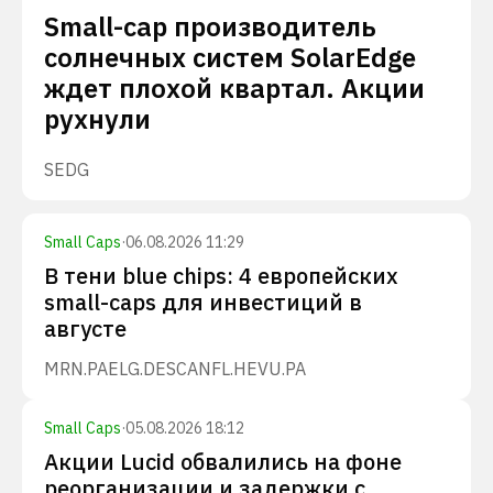
Small-cap производитель
солнечных систем SolarEdge
ждет плохой квартал. Акции
рухнули
SEDG
Small Caps
·
06.08.2026 11:29
В тени blue chips: 4 европейских
small-caps для инвестиций в
августе
MRN.PA
ELG.DE
SCANFL.HE
VU.PA
Small Caps
·
05.08.2026 18:12
Акции Lucid обвалились на фоне
реорганизации и задержки с