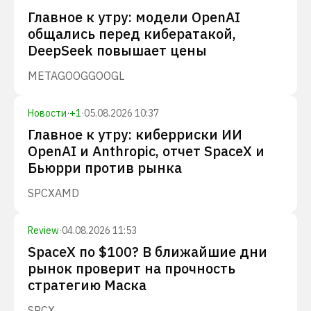
Главное к утру: модели OpenAI
общались перед кибератакой,
DeepSeek повышает цены
META
GOOG
GOOGL
Новости
·
+
1
·
05.08.2026 10:37
Главное к утру: киберриски ИИ
OpenAI и Anthropic, отчет SpaceX и
Бьюрри против рынка
SPCX
AMD
Review
·
04.08.2026 11:53
SpaceX по $100? В ближайшие дни
рынок проверит на прочность
стратегию Маска
SPCX