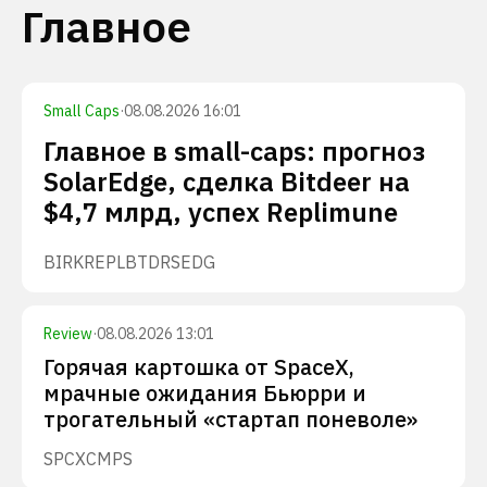
Главное
Small Caps
·
08.08.2026 16:01
Главное в small-caps: прогноз
SolarEdge, сделка Bitdeer на
$4,7 млрд, успех Replimune
BIRK
REPL
BTDR
SEDG
Review
·
08.08.2026 13:01
Горячая картошка от SpaceX,
мрачные ожидания Бьюрри и
трогательный «стартап поневоле»
SPCX
CMPS