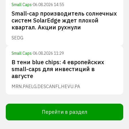
Small Caps
·
06.08.2026 14:55
Small-cap производитель солнечных
систем SolarEdge ждет плохой
квартал. Акции рухнули
SEDG
Small Caps
·
06.08.2026 11:29
В тени blue chips: 4 европейских
small-caps для инвестиций в
августе
MRN.PA
ELG.DE
SCANFL.HE
VU.PA
Перейти в раздел