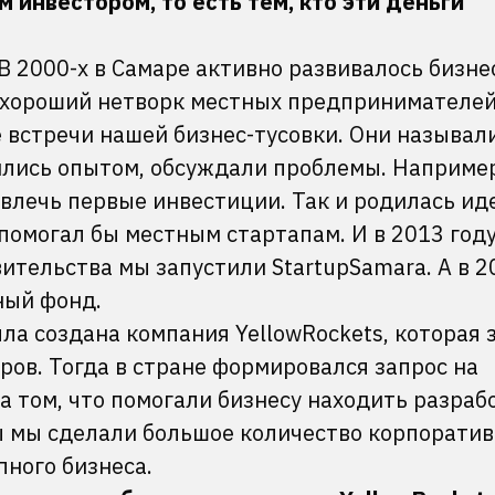
м инвестором, то есть
тем, кто эти деньги
В 2000-х в Самаре активно развивалось бизне
я хороший нетворк местных предпринимателей.
встречи нашей бизнес-тусовки. Они называл
ились опытом, обсуждали проблемы. Например
ивлечь первые инвестиции. Так и родилась ид
помогал бы местным стартапам. И в 2013 год
тельства мы запустили StartupSamara. А в 2
ный фонд.
ыла создана компания YellowRockets, которая 
ов. Тогда в стране формировался запрос на
 том, что помогали бизнесу находить разраб
ы мы сделали большое количество корпорати
пного бизнеса.