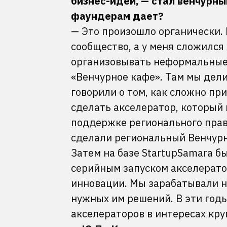
бизнес-идеи,
—
стал венчурны
фаундерам дает?
— Это произошло органически. 
сообщество, а у меня сложилс
организовывать неформальные 
«Венчурное кафе». Там мы дел
говорили о том, как сложно пр
сделать акселератор, который 
поддержке регионального прави
сделали региональный Венчур
Затем на базе StartupSamara б
серийным запуском акселератор
инновации. Мы зарабатывали на
нужных им решений. В эти год
акселераторов в интересах кру