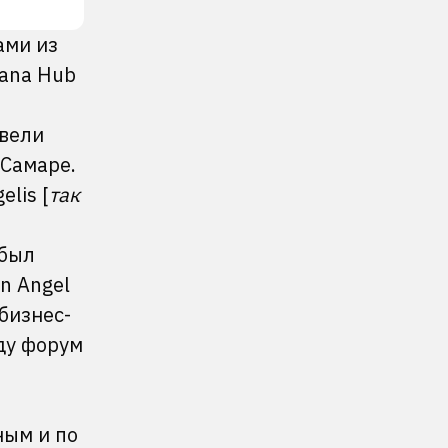
ами из
tana Hub
овели
 Самаре.
lis [
так
 был
n Angel
 бизнес-
оду форум
ным и по