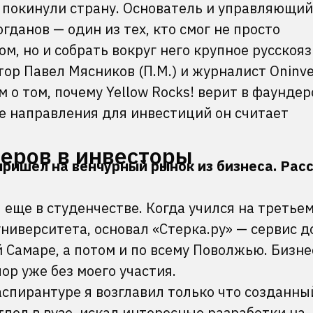
покинули страну. Основатель и управляющий
огданов — один из тех, кто смог не просто
ом, но и собрать вокруг него крупное русскоя
ор Павел Мясников (П.М.) и журналист Oninv
м о том, почему Yellow Rocks! верит в фаундер
е направления для инвестиций он считает
еров в инвесторы
ы пришел на венчурный рынок из бизнеса. Ра
 еще в студенчестве. Когда учился на третьем
ниверситета, основал «Стерка.ру» — сервис д
 Самаре, а потом и по всему Поволжью. Бизне
пор уже без моего участия.
 аспирантуре я возглавил только что созданны
дел в вузе, искал интересные разработки на