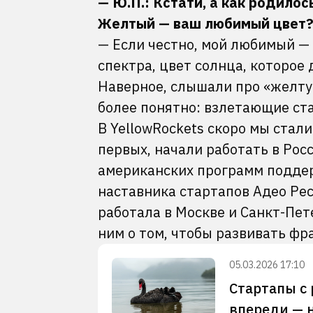
— Ю.П.: Кстати, а как родило
Желтый — ваш любимый цвет
— Если честно, мой любимый —
спектра, цвет солнца, которое 
Наверное, слышали про «желту
более понятно: взлетающие ст
В YellowRockets скоро мы ста
первых, начали работать в Рос
американских программ поддер
наставника стартапов Адео Рес
работала в Москве и Санкт-Пет
ним о том, чтобы развивать фр
05.03.2026 17:10
Стартапы с
впереди — 