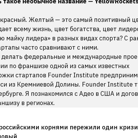
сь такое необычное название
—
YellowRocket
?
 красный. Желтый — это самый позитивный ц
дает всему жизнь, цвет богатства, цвет лидер
ю майку лидера» в разных видах спорта? С р
артапы часто сравнивают с ними.
ли делать федеральные и международные прое
сии по франшизе одной из самых известных
жки стартапов Founder Institute предприним
си из Кремниевой Долины. Founder Institute 
ербурге. Я познакомился с Адео в США и дого
аншизу в регионах.
 российскими корнями пережили один кризи
новый