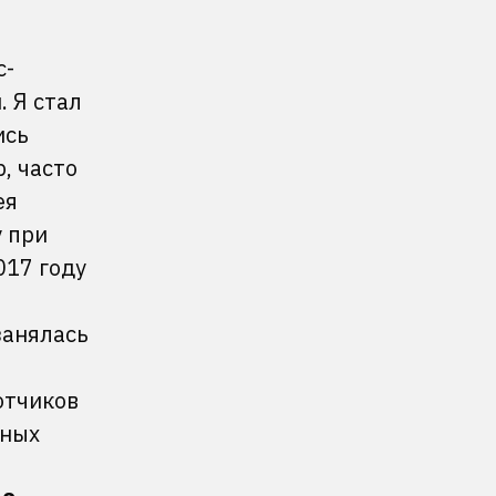
с-
 Я стал
ись
, часто
ея
у при
017 году
занялась
отчиков
вных