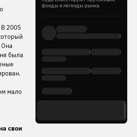
фонды и легенды рынка
о
 В 2005
который
 Она
еня была
леные
ирован.
ом мало
на свои