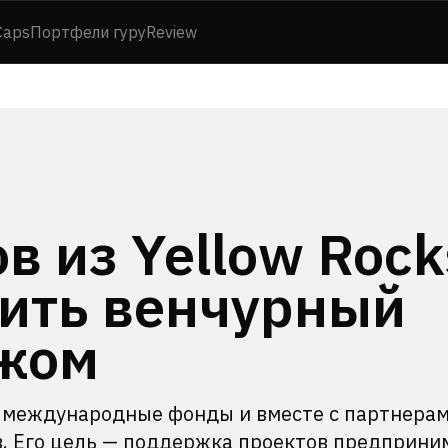
Caps
Портфели гуру
Review
в из Yellow Rock
тить венчурный
ежом
ть международные фонды и вместе с партнера
. Его цель — поддержка проектов предприни