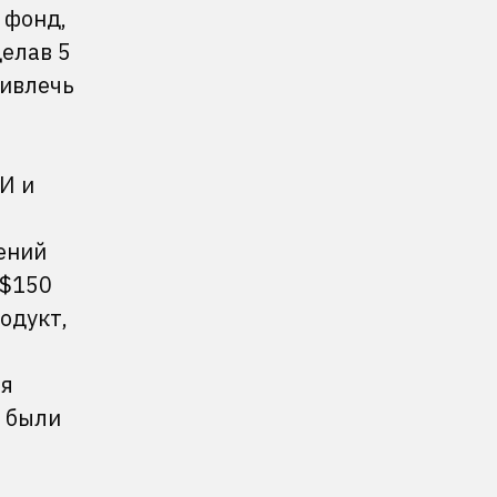
 фонд,
делав 5
ривлечь
И и
ений
 $150
одукт,
ая
а были