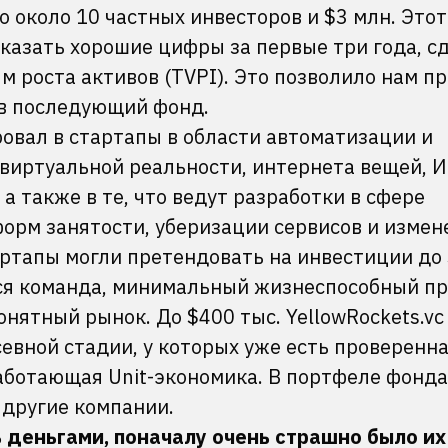
 около 10 частных инвесторов и $3 млн. Этот
казать хорошие цифры за первые три года, с
м роста активов (TVPI). Это позволило нам п
 в последующий фонд.
ровал в стартапы в области автоматизации и
 виртуальной реальности, интернета вещей, И
а также в те, что ведут разработки в сфере
форм занятости, уберизации сервисов и измен
артапы могли претендовать на инвестиции до
яся команда, минимальный жизнеспособный пр
нятный рынок. До $400 тыс. YellowRockets.vc
евной стадии, у которых уже есть проверенн
работающая Unit-экономика. В портфеле фонд
и другие компании.
ь деньгами, поначалу очень страшно было их