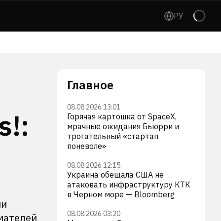
РУ
Главное
08.08.2026 13:01
s!:
Горячая картошка от SpaceX,
мрачные ожидания Бьюрри и
трогательный «стартап
поневоле»
08.08.2026 12:15
Украина обещала США не
атаковать инфраструктуру КТК
в Черном море — Bloomberg
ми
08.08.2026 03:20
мателей