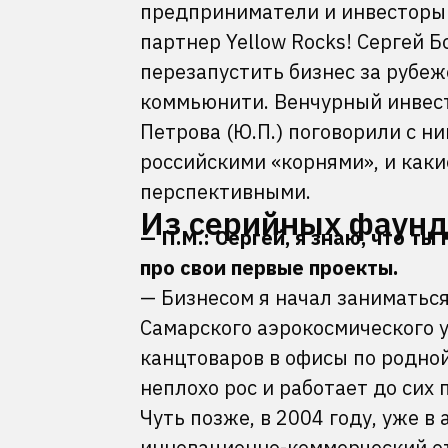
предприниматели и инвесторы 
партнер Yellow Rocks! Сергей Б
перезапустить бизнес за рубеж
коммьюнити. Венчурный инвест
Петрова (Ю.П.) поговорили с ни
российскими «корнями», и каки
перспективными.
Из серийных фаунд
— П.М.: Сергей, я знаю, что т
про свои первые проекты.
— Бизнесом я начал заниматься
Самарского аэрокосмического у
канцтоваров в офисы по родной
неплохо рос и работает до сих 
Чуть позже, в 2004 году, уже в
инновационно-коммерческий от