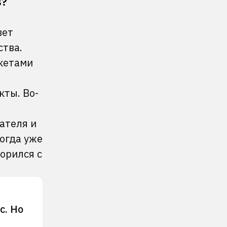
s?
вет
ства.
акетами
кты. Во-
ателя и
тогда уже
ворился с
с. Но