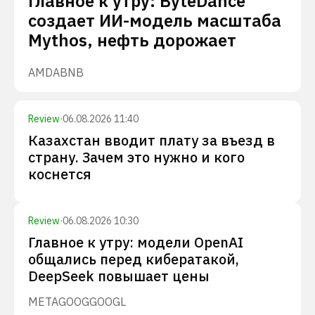
Главное к утру: ByteDance
создает ИИ-модель масштаба
Mythos, нефть дорожает
AMD
ABNB
Review
·
06.08.2026 11:40
Казахстан вводит плату за въезд в
страну. Зачем это нужно и кого
коснется
Review
·
06.08.2026 10:30
Главное к утру: модели OpenAI
общались перед кибератакой,
DeepSeek повышает цены
META
GOOG
GOOGL