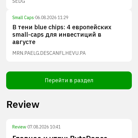
SEDG
Small Caps
·
06.08.2026 11:29
В тени blue chips: 4 европейских
small-caps для инвестиций в
августе
MRN.PA
ELG.DE
SCANFL.HE
VU.PA
Перейти в раздел
Review
Review
·
07.08.2026 10:41