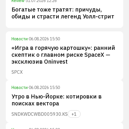
Review
·
31.07.2026 12:26
Богатые тоже тратят: причуды,
обиды и страсти легенд Уолл-стрит
Новости
·
06.08.2026 15:50
«Игра в горячую картошку»: ранний
скептик о главном риске SpaceX —
эксклюзив Oninvest
SPCX
Новости
·
06.08.2026 15:50
Утро в Нью-Йорке: котировки в
поисках вектора
SNDK
WDC
WBD
005930.KS
+
1