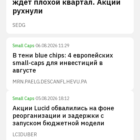
ждет плохой квартал. Акции
рухнули
SEDG
Small Caps
·
06.08.2026 11:29
В тени blue chips: 4 европейских
small-caps для инвестиций в
августе
MRN.PA
ELG.DE
SCANFL.HE
VU.PA
Small Caps
·
05.08.2026 18:12
Акции Lucid обвалились на фоне
реорганизации и задержки с
запуском бюджетной модели
LCID
UBER