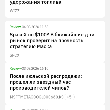
удорожания топлива
WIZZ.L
Review
·
04.08.2026 11:53
SpaceX по $100? В ближайшие дни
рынок проверит на прочность
стратегию Маска
SPCX
Review
·
03.08.2026 16:10
После июльской распродажи:
прошел ли звездный час
производителей чипов?
MSFT
META
GOOGL
000660.KS
+
5