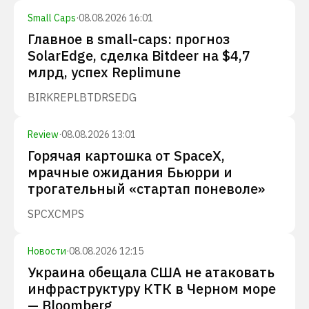
Small Caps
·
08.08.2026 16:01
Главное в small-caps: прогноз
SolarEdge, сделка Bitdeer на $4,7
млрд, успех Replimune
BIRK
REPL
BTDR
SEDG
Review
·
08.08.2026 13:01
Горячая картошка от SpaceX,
мрачные ожидания Бьюрри и
трогательный «стартап поневоле»
SPCX
CMPS
Новости
·
08.08.2026 12:15
Украина обещала США не атаковать
инфраструктуру КТК в Черном море
— Bloomberg