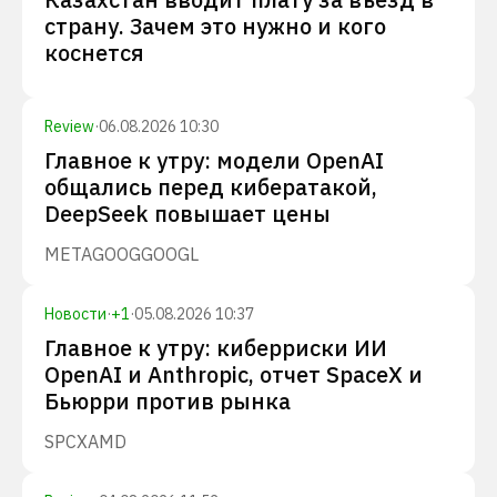
страну. Зачем это нужно и кого
коснется
Review
·
06.08.2026 10:30
Главное к утру: модели OpenAI
общались перед кибератакой,
DeepSeek повышает цены
META
GOOG
GOOGL
Новости
·
+
1
·
05.08.2026 10:37
Главное к утру: киберриски ИИ
OpenAI и Anthropic, отчет SpaceX и
Бьюрри против рынка
SPCX
AMD