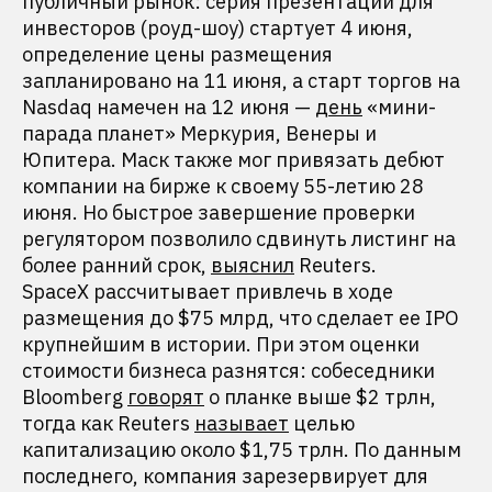
публичный рынок: серия презентаций для
инвесторов (роуд-шоу) стартует 4 июня,
определение цены размещения
запланировано на 11 июня, а старт торгов на
Nasdaq намечен на 12 июня —
день
«мини-
парада планет» Меркурия, Венеры и
Юпитера. Маск также мог привязать дебют
компании на бирже к своему 55-летию 28
июня. Но быстрое завершение проверки
регулятором позволило сдвинуть листинг на
более ранний срок,
выяснил
Reuters.
SpaceX рассчитывает привлечь в ходе
размещения до $75 млрд, что сделает ее IPO
крупнейшим в истории. При этом оценки
стоимости бизнеса разнятся: собеседники
Bloomberg
говорят
о планке выше $2 трлн,
тогда как Reuters
называет
целью
капитализацию около $1,75 трлн. По данным
последнего, компания зарезервирует для