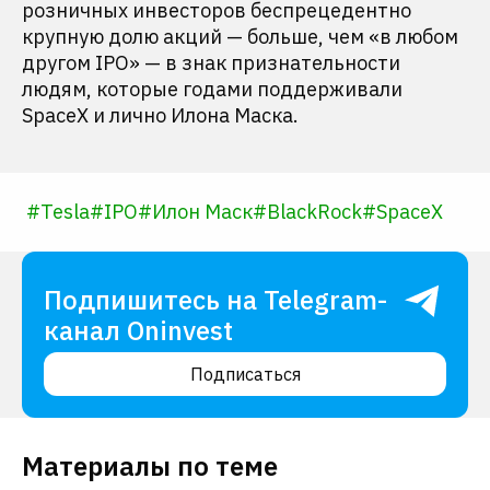
розничных инвесторов беспрецедентно
крупную долю акций — больше, чем «в любом
другом IPO» — в знак признательности
людям, которые годами поддерживали
SpaceX и лично Илона Маска.
#
Tesla
#
IPO
#
Илон Маск
#
BlackRock
#
SpaceX
Подпишитесь на Telegram-
канал Oninvest
Подписаться
Материалы по теме