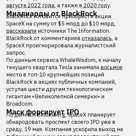
августе 2022 года
, а также в
2020 году
.
Миллиарды от BlackRock
BlackRock готовится приобрести акции
SpaceX на сумму от $5 млрд до $10 млрд,
рассказали
источники The Information.
BlackRock от комментариев
отказалась
, а
SpaceX проигнорировала журналистский
запрос.
По данным сервиса WhaleWisdom, к началу
текущего квартала Tesla занимала
восьмое
место в топ-10 крупнейших позиций
BlackRock в акциях публичных компаний,
уступая шести другим технологическим
гигантам «Великолепной семерки» и
Broadcom.
Маск форсирует IPO
По данным Bloomberg, SpaceX планирует
обнародовать проспект своего IPO уже в
среду, 19 мая. Компания ускорила выход на