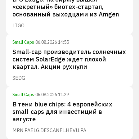
«секретный» биотех-стартап,
основанный выходцами из Amgen
LTGO
Small Caps
·
06.08.2026 14:55
Small-cap производитель солнечных
систем SolarEdge ждет плохой
квартал. Акции рухнули
SEDG
Small Caps
·
06.08.2026 11:29
В тени blue chips: 4 европейских
small-caps для инвестиций в
августе
MRN.PA
ELG.DE
SCANFL.HE
VU.PA