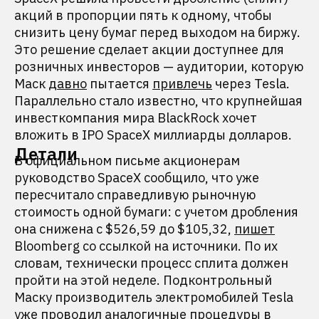
акций в пропорции пять к одному, чтобы
снизить цену бумаг перед выходом на биржу.
Это решение сделает акции доступнее для
розничных инвесторов — аудитории, которую
Маск
давно
пытается
привлечь
через Tesla.
Параллельно стало известно, что крупнейшая
инвесткомпания мира BlackRock хочет
вложить в IPO SpaceX миллиарды долларов.
Детали
В официальном письме акционерам
руководство SpaceX сообщило, что уже
пересчитало справедливую рыночную
стоимость одной бумаги: с учетом дробления
она снижена с $526,59 до $105,32,
пишет
Bloomberg со ссылкой на источники. По их
словам, технически процесс сплита должен
пройти на этой неделе. Подконтрольный
Маску производитель электромобилей Tesla
уже проводил аналогичные процедуры в